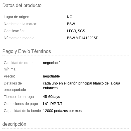
Datos del producto
Lugar de origen:
NC
Nombre de la marca:
BSW
Certificación:
LFGB, SGS
Número de modelo:
BSW MTH41229SD
Pago y Envío Términos
Cantidad de orden
negociación
mínima:
Precio:
negotiable
Detalles de
cada uno en el cartón principal blanco de la caja
entonces
empaquetado:
Tiempo de entrega:
45-60days
Condiciones de pago:
L/C, D/P, T/T
Capacidad de la fuente:
12000 pedazos por mes
descripción