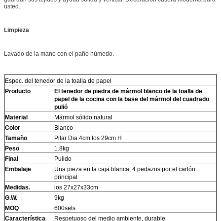
usted.
Limpieza
Lavado de la mano con el paño húmedo.
Espec. del tenedor de la toalla de papel
Producto
El tenedor de piedra de mármol blanco de la toalla de
papel de la cocina con la base del mármol del cuadrado
pulió
Material
Mármol sólido natural
Color
Blanco
Tamaño
Pilar Dia.4cm los 29cm H
Peso
1.8kg
Final
Pulido
Embalaje
Una pieza en la caja blanca, 4 pedazos por el cartón
principal
Medidas.
los 27x27x33cm
G.W.
9kg
MOQ
600sets
Característica
Respetuoso del medio ambiente, durable