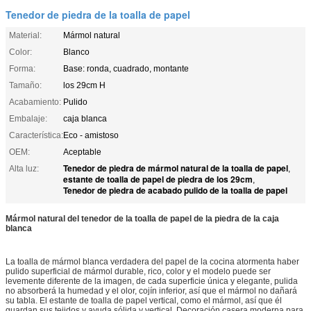
Tenedor de piedra de la toalla de papel
Material:
Mármol natural
Color:
Blanco
Forma:
Base: ronda, cuadrado, montante
Tamaño:
los 29cm H
Acabamiento:
Pulido
Embalaje:
caja blanca
Característica:
Eco - amistoso
OEM:
Aceptable
Tenedor de piedra de mármol natural de la toalla de papel
Alta luz:
,
estante de toalla de papel de piedra de los 29cm
,
Tenedor de piedra de acabado pulido de la toalla de papel
Mármol natural del tenedor de la toalla de papel de la piedra de la caja
blanca
La toalla de mármol blanca verdadera del papel de la cocina atormenta haber
pulido superficial de mármol durable, rico, color y el modelo puede ser
levemente diferente de la imagen, de cada superficie única y elegante, pulida
no absorberá la humedad y el olor, cojín inferior, así que el mármol no dañará
su tabla. El estante de toalla de papel vertical, como el mármol, así que él
guardan sus tejidos y ayuda sólida y vertical. Decoración casera moderna para