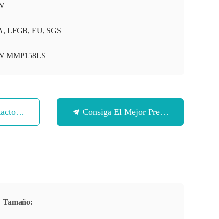
W
, LFGB, EU, SGS
W MMP158LS
tacto Con
Consiga El Mejor Precio
Tamaño: