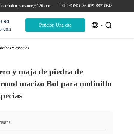
electrónico panstone@126.com
TELéFONO: 86-029-88210648
s en


Petición Una cita
o con
ierbas y especias
ero y maja de piedra de
rmol macizo Bol para molinillo
specias
celana