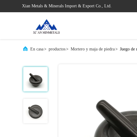
Xian Metals & Minerals Import & Export Co., Ltd.
En casa
>
productos
>
Mortero y maja de piedra
>
Juego de 