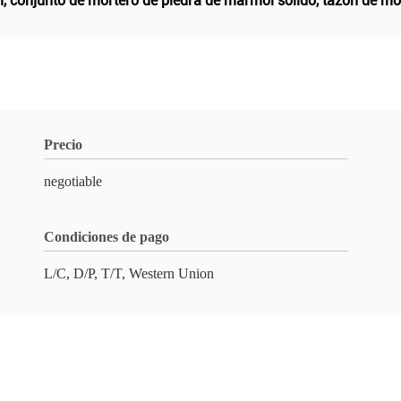
m
,
conjunto de mortero de piedra de mármol sólido
,
tazón de mol
Precio
negotiable
Condiciones de pago
L/C, D/P, T/T, Western Union