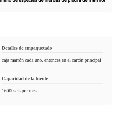
inillo de especias de hierbas de piedra de mármol
Detalles de empaquetado
caja marrón cada uno, entonces en el cartón principal
Capacidad de la fuente
16000sets por mes