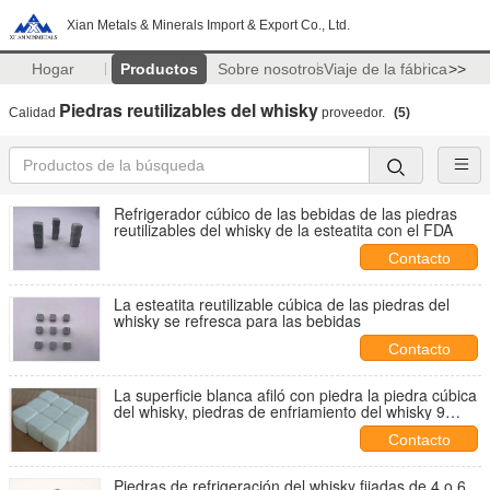
Xian Metals & Minerals Import & Export Co., Ltd.
Hogar
Productos
Sobre nosotros
Viaje de la fábrica
>>
Piedras reutilizables del whisky
Calidad
proveedor.
(5)
Refrigerador cúbico de las bebidas de las piedras
reutilizables del whisky de la esteatita con el FDA
Contacto
La esteatita reutilizable cúbica de las piedras del
whisky se refresca para las bebidas
Contacto
La superficie blanca afiló con piedra la piedra cúbica
del whisky, piedras de enfriamiento del whisky 9
pedazos los 2x2x2cm
Contacto
Piedras de refrigeración del whisky fijadas de 4 o 6